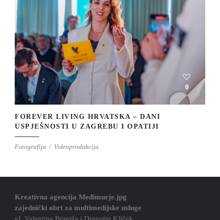
0
FOREVER LIVING HRVATSKA – DANI
USPJEŠNOSTI U ZAGREBU I OPATIJI
Fotografija
Videoprodukcija
Kreativna agencija Međimurje.jpg
zajednički obrt za multimedijske usluge
vl. Valentina Braniša i Dragutin Kliček