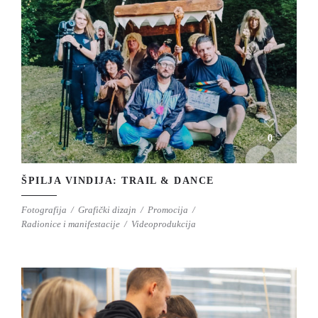
0
ŠPILJA VINDIJA: TRAIL & DANCE
Fotografija
Grafički dizajn
Promocija
Radionice i manifestacije
Videoprodukcija