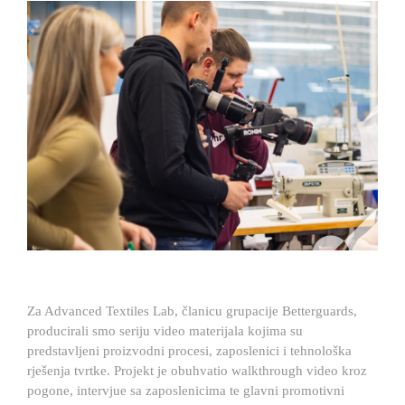
Za Advanced Textiles Lab, članicu grupacije Betterguards,
producirali smo seriju video materijala kojima su
predstavljeni proizvodni procesi, zaposlenici i tehnološka
rješenja tvrtke. Projekt je obuhvatio walkthrough video kroz
pogone, intervjue sa zaposlenicima te glavni promotivni