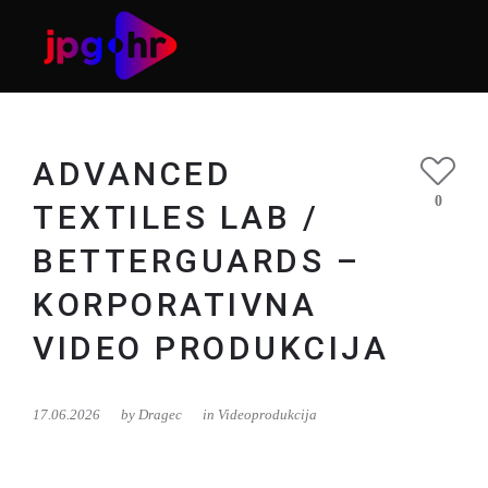
ADVANCED
0
TEXTILES LAB /
BETTERGUARDS –
KORPORATIVNA
Usluga
VIDEO PRODUKCIJA
17.06.2026
by
Dragec
in
Videoprodukcija