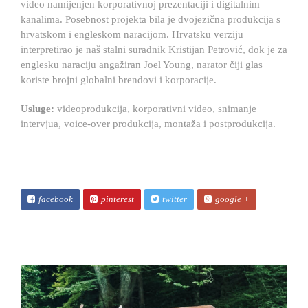
video namijenjen korporativnoj prezentaciji i digitalnim
kanalima. Posebnost projekta bila je dvojezična produkcija s
hrvatskom i engleskom naracijom. Hrvatsku verziju
interpretirao je naš stalni suradnik Kristijan Petrović, dok je za
englesku naraciju angažiran Joel Young, narator čiji glas
koriste brojni globalni brendovi i korporacije.
Usluge:
videoprodukcija, korporativni video, snimanje
intervjua, voice-over produkcija, montaža i postprodukcija.
facebook
pinterest
twitter
google +