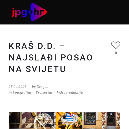
KRAŠ D.D. –
0
NAJSLAĐI POSAO
NA SVIJETU
Usluga
28.04.2026
by
Dragec
in
Fotografija
Promocija
Videoprodukcija