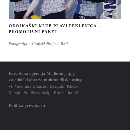
0
ODOJKAŠKI KLUB PLAVI PEKLENICA –
PROMOTIVNI PAKET
Fotografija
Grafički dizajn
Tisak
Kreativna agencija Međimurje.jpg
zajednički obrt za multimedijske usluge
vl. Valentina Braniša i Dragutin Kliček
Mursko Središće, Josipa Broza Tita 86
Politika privatnosti