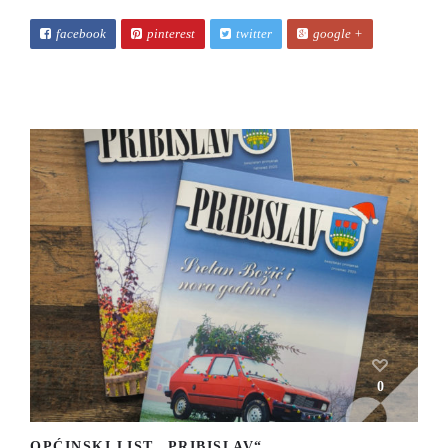
facebook
pinterest
twitter
google +
0
OPĆINSKI LIST „PRIBISLAV“