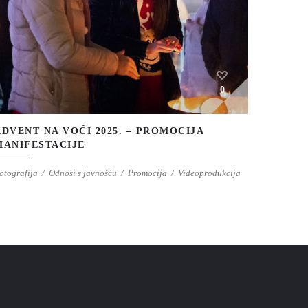
0
ADVENT NA VOĆI 2025. – PROMOCIJA
MANIFESTACIJE
otografija
Odnosi s javnošću
Promocija
Videoprodukcija