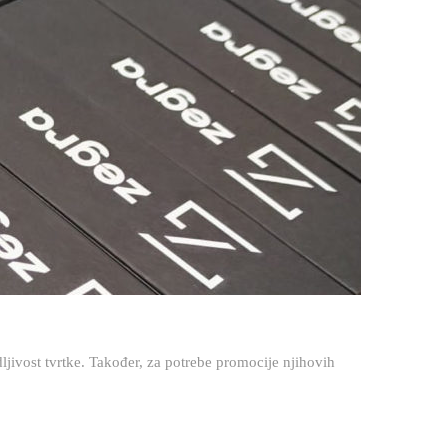
jivost tvrtke. Također, za potrebe promocije njihovih