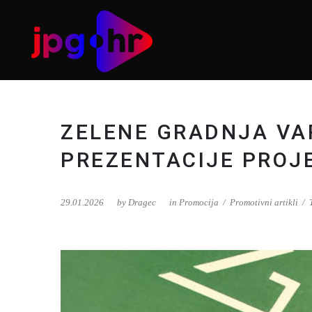
ZELENE GRADNJA VAR
PREZENTACIJE PROJ
29.01.2026
by
Dragec
in
Promocija
Promotivni artikli