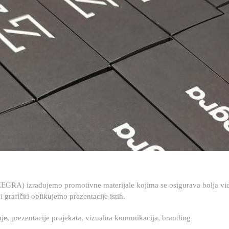
ZEGRA) izrađujemo promotivne materijale kojima se osigurava bolja vidl
i grafički oblikujemo prezentacije istih.
je, prezentacije projekata, vizualna komunikacija, branding