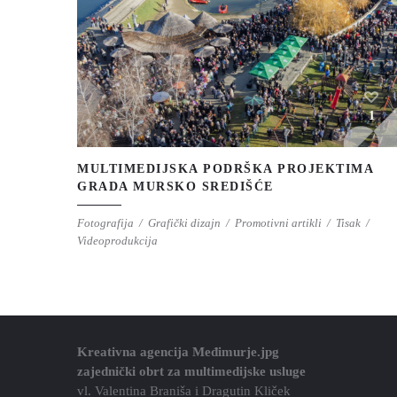
1
MULTIMEDIJSKA PODRŠKA PROJEKTIMA
GRADA MURSKO SREDIŠĆE
Fotografija
Grafički dizajn
Promotivni artikli
Tisak
Videoprodukcija
Kreativna agencija Međimurje.jpg
zajednički obrt za multimedijske usluge
vl. Valentina Braniša i Dragutin Kliček