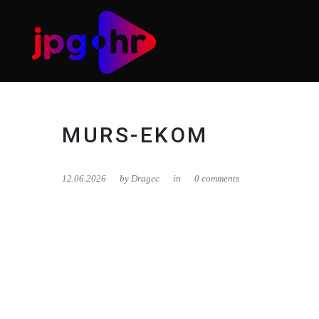
MURS-EKOM
12.06.2026
by
Dragec
in
0 comments