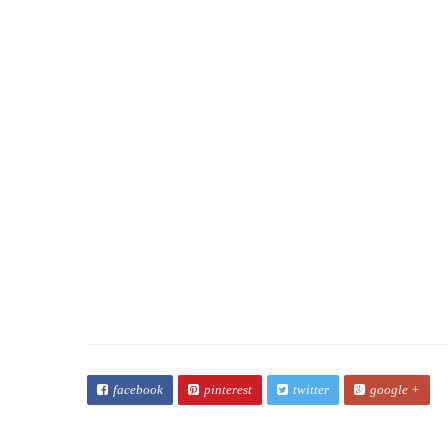
Usluga
facebook
pinterest
twitter
google +