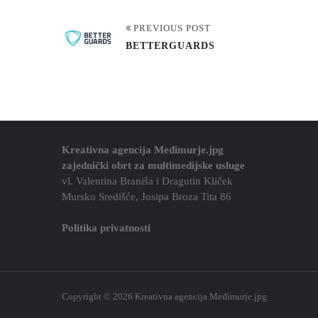
PREVIOUS POST
BETTERGUARDS
Kreativna agencija Međimurje.jpg
zajednički obrt za multimedijske usluge
vl. Valentina Braniša i Dragutin Kliček
Mursko Središće, Josipa Broza Tita 86
Politika privatnosti
Copyright © 2026 Kreativna agencija Međimurje.jpg