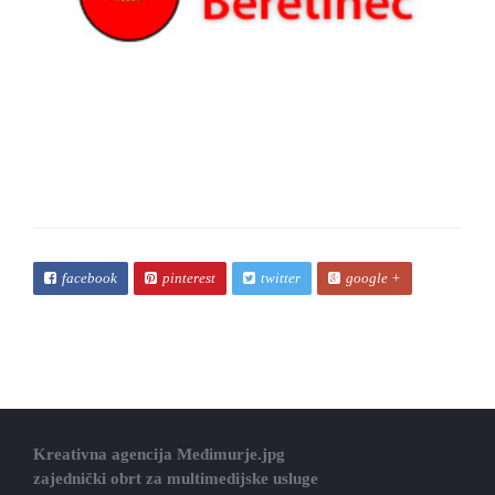
facebook
pinterest
twitter
google +
Kreativna agencija Međimurje.jpg
zajednički obrt za multimedijske usluge