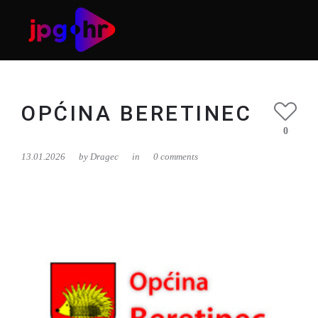
OPĆINA BERETINEC
0
13.01.2026
by
Dragec
in
0 comments
Usluga