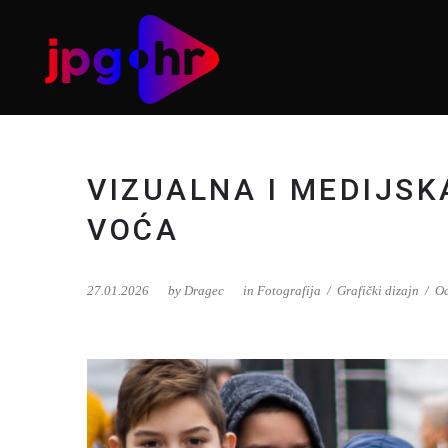
VIZUALNA I MEDIJS
VOĆA
27.01.2026
by
Dragec
in
Fotografija
Grafički dizajn
Od