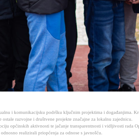
lnu i komunikacijsku podršku ključnim projektima i događanjima. Kroz 
te ostale razvojne i društvene projekte značajne za lokalnu zajednicu.
ociju općinskih aktivnosti te jačanje transparentnosti i vidljivosti rada
 odnosno realizirali priopćenja za odnose s javnošću.