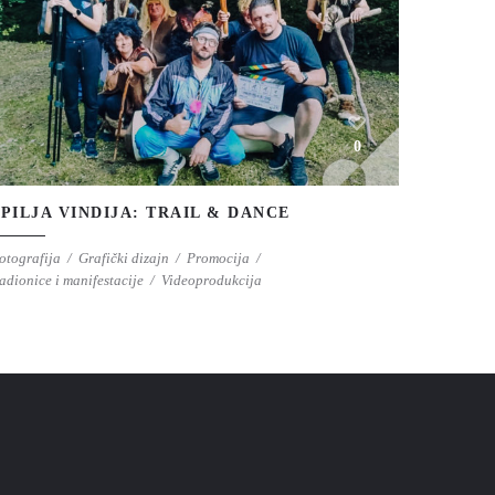
0
ŠPILJA VINDIJA: TRAIL & DANCE
otografija
Grafički dizajn
Promocija
adionice i manifestacije
Videoprodukcija