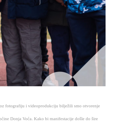
fotografiju i videoprodukciju bilježili smo otvorenje
 Općine Donja Voća. Kako bi manifestacije došle do šire