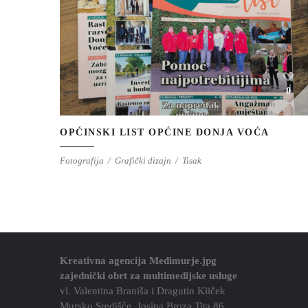
0
OPĆINSKI LIST OPĆINE DONJA VOĆA
Fotografija
Grafički dizajn
Tisak
Kreativna agencija Međimurje.jpg
zajednički obrt za multimedijske usluge
vl. Valentina Braniša i Dragutin Kliček
Mursko Središće, Josipa Broza Tita 86