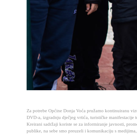
Za potrebe Općine Donja Voća pružamo kontinuiranu vizua
DVD-a, izgradnju dječjeg vrtića, turističke manifestacije 
Usluga
Kreirani sadržaji koriste se za informiranje javnosti, prom
publike, na sebe smo preuzeli i komunikaciju s medijima,