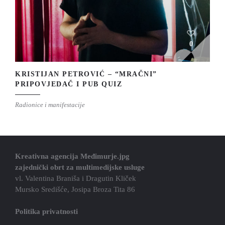
0
KRISTIJAN PETROVIĆ – “MRAČNI”
PRIPOVJEDAČ I PUB QUIZ
Radionice i manifestacije
Kreativna agencija Međimurje.jpg
zajednički obrt za multimedijske usluge
vl. Valentina Braniša i Dragutin Kliček
Mursko Središće, Josipa Broza Tita 86
Politika privatnosti