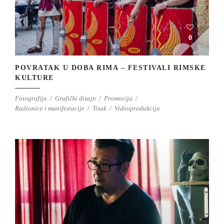
0
POVRATAK U DOBA RIMA – FESTIVALI RIMSKE
KULTURE
Fotografija
Grafički dizajn
Promocija
Radionice i manifestacije
Tisak
Videoprodukcija