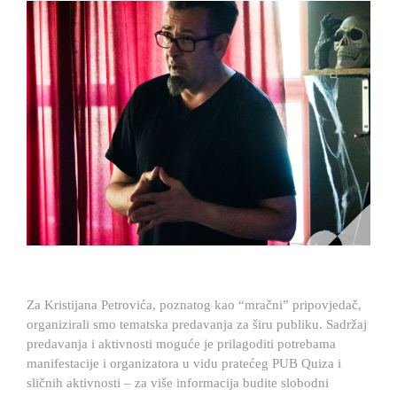
Za Kristijana Petrovića, poznatog kao “mračni” pripovjedač,
organizirali smo tematska predavanja za širu publiku. Sadržaj
predavanja i aktivnosti moguće je prilagoditi potrebama
manifestacije i organizatora u vidu pratećeg PUB Quiza i
sličnih aktivnosti – za više informacija budite slobodni