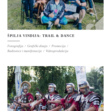
0
ŠPILJA VINDIJA: TRAIL & DANCE
Fotografija
Grafički dizajn
Promocija
Radionice i manifestacije
Videoprodukcija