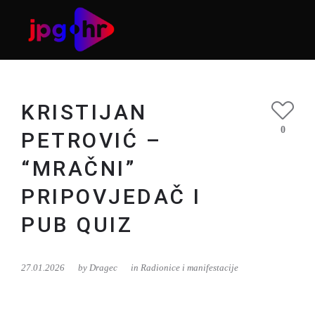
KRISTIJAN
0
PETROVIĆ –
“MRAČNI”
PRIPOVJEDAČ I
Usluga
PUB QUIZ
27.01.2026
by
Dragec
in
Radionice i manifestacije