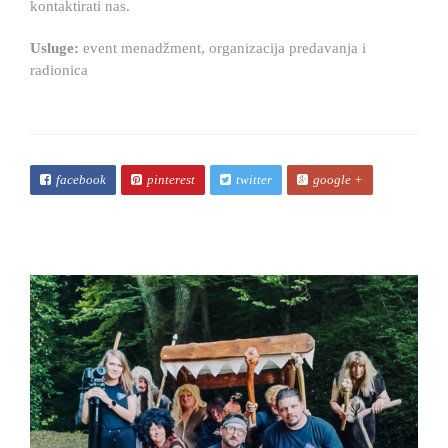
kontaktirati nas.
Usluge:
event menadžment, organizacija predavanja i
radionica
facebook
pinterest
twitter
google +